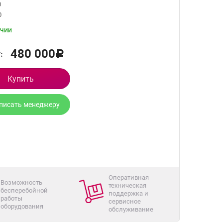
0
0
ичии
480 000
:
Р
Купить
писать менеджеру
Оперативная
Возможность
техническая
бесперебойной
поддержка и
работы
сервисное
оборудования
обслуживание