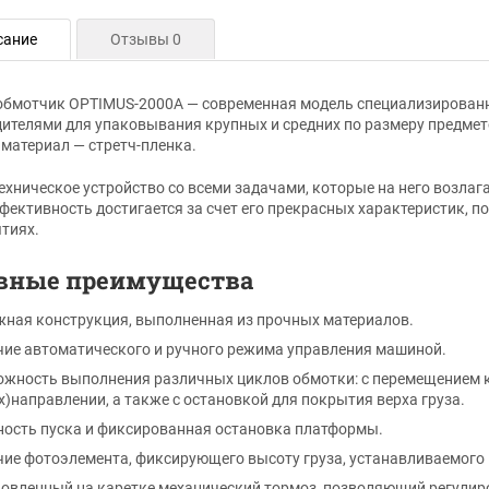
сание
Отзывы 0
бмотчик OPTIMUS-2000А — современная модель специализированн
ителями для упаковывания крупных и средних по размеру предмето
материал — стретч-пленка.
ехническое устройство со всеми задачами, которые на него возлага
фективность достигается за счет его прекрасных характеристик, п
тиях.
вные преимущества
ная конструкция, выполненная из прочных материалов.
ие автоматического и ручного режима управления машиной.
жность выполнения различных циклов обмотки: с перемещением к
х)направлении, а также с остановкой для покрытия верха груза.
ость пуска и фиксированная остановка платформы.
ие фотоэлемента, фиксирующего высоту груза, устанавливаемого 
овленный на каретке механический тормоз, позволяющий регулир