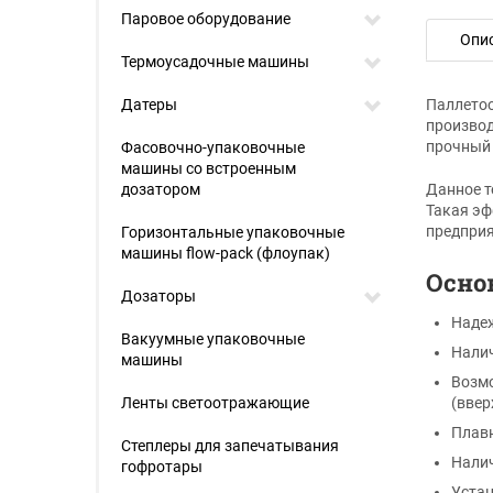
Паровое оборудование
Опи
Термоусадочные машины
Датеры
Паллетоо
производ
прочный 
Фасовочно-упаковочные
машины со встроенным
дозатором
Данное т
Такая эф
предприя
Горизонтальные упаковочные
машины flow-pack (флоупак)
Осно
Дозаторы
Надеж
Вакуумные упаковочные
Налич
машины
Возмо
Ленты светоотражающие
(ввер
Плавн
Степлеры для запечатывания
Налич
гофротары
Устан