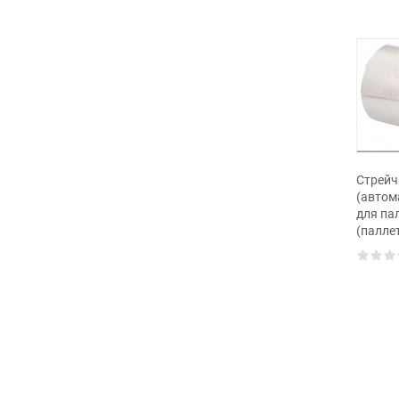
Стрейч
(автом
для па
(палле