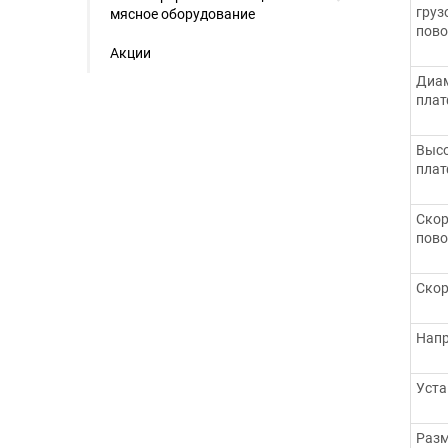
груз
мясное оборудование
пово
Акции
Диам
пла
Высо
пла
Скор
пово
Скор
Напр
Уста
Разм