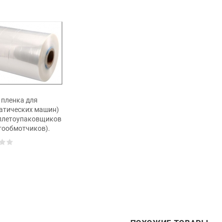
 пленка для
атических машин)
ллетоупаковщиков
тообмотчиков).