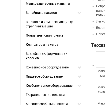
Мешкозашивочные машины
Совре
напри
Запайщики пакетов
колич
Легко
Запчасти и комплектующие для
стреппинг машин
Безоп
Прие
Полиэтиленовая пленка
Техн
Клипсаторы пакетов
Заклейщики, формовщики
коробов
Конвейерное оборудование
Мак
пал
Пищевое оборудование
Хлебопекарное оборудование
Мак
кол
Гидравлические тележки
Мак
Мясоперерабатывающее и