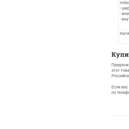
плён
- ши
- вн
- вн
Натя
Купи
Предложе
этот тов
Российск
Если вас
по телеф