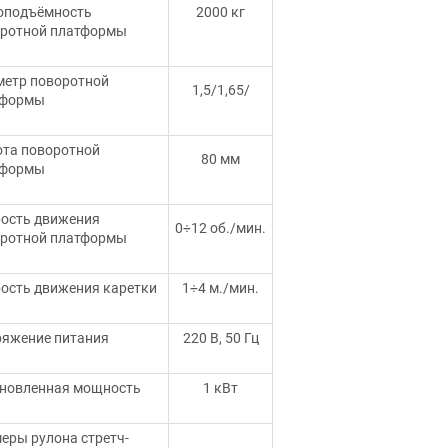
оподъёмность
2000 кг
ротной платформы
етр поворотной
1,5/1,65/
тформы
та поворотной
80 мм
тформы
ость движения
0÷12 об./мин.
ротной платформы
ость движения каретки
1÷4 м./мин.
яжение питания
220 В, 50 Гц
новленная мощность
1 кВт
еры рулона стретч-