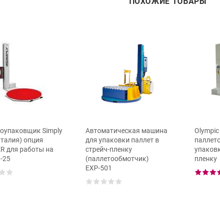
ПОХОЖИЕ ТОВАРЫ
оупаковщик Simply
Автоматическая машина
Olympic 
Италия) опция
для упаковки паллет в
паллет
R для работы на
стрейч-пленку
упаковк
 -25
(паллетообмотчик)
пленку
ЕХР-501