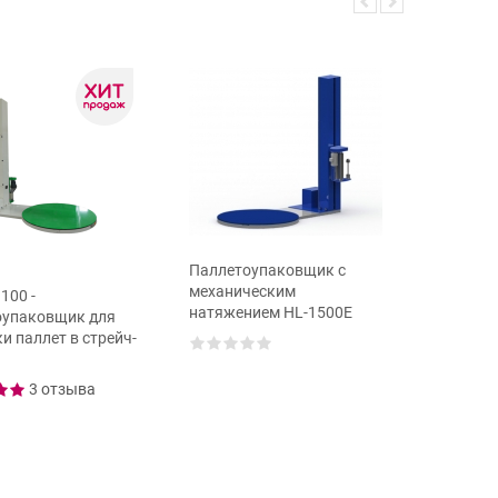
Паллетоупаковщик с
механическим
100 -
Мобиль
натяжением HL-1500Е
оупаковщик для
паллето
и паллет в стрейч-
600
3 отзыва