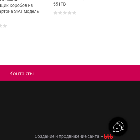
551TB
553RL
щик коробов из
ртона SIAT модель
Контакты
Создание и продвижение сайта –