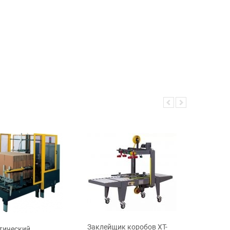
Заклейщик коробов XT-
Заклейщ
тический