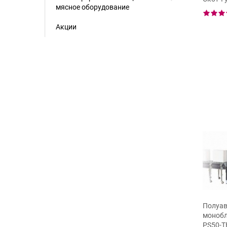
мясное оборудование
Акции
Полуав
монобл
йщик коробов XT-
PS50-T