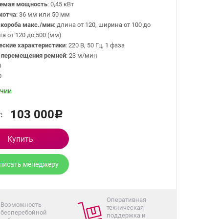
яемая мощность
: 0,45 кВт
котча
: 36 мм или 50 мм
короба макс./мин
: длина от 120, ширина от 100 до
та от 120 до 500 (мм)
еские характеристики
: 220 В, 50 Гц, 1 фаза
 перемещения ремней
: 23 м/мин
0
0
ичии
103 000
:
Р
Купить
писать менеджеру
Оперативная
Возможность
техническая
бесперебойной
поддержка и