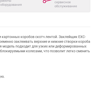
работы
сервисное
оборудования
обслуживание
и картонных коробов скотч лентой. Заклейщик EXC-
еменно заклеивать верхние и нижние створки короба
ая модель подходит для узких или деформированных
блокируемыми колесами, что позволит легко сменить
ую.