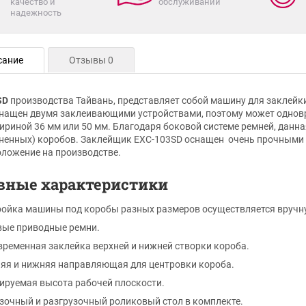
качество и
обслуживании
надежность
сание
Отзывы 0
SD
производства Тайвань, представляет собой машину для заклейк
нащен двумя заклеивающими устройствами, поэтому может одновр
ириной 36 мм или 50 мм. Благодаря боковой системе ремней, данн
ненных) коробов. Заклейщик EXC-103SD оснащен очень прочными 
оложение на производстве.
вные характеристики
ойка машины под коробы разных размеров осуществляется вручн
вые приводные ремни.
ременная заклейка верхней и нижней створки короба.
яя и нижняя направляющая для центровки короба.
ируемая высота рабочей плоскости.
зочный и разгрузочный роликовый стол в комплекте.