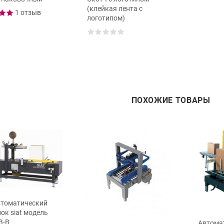
(клейкая лента с
1 отзыв
логотипом)
ПОХОЖИЕ ТОВАРЫ
томатический
ок siat модель
B-B
Автома