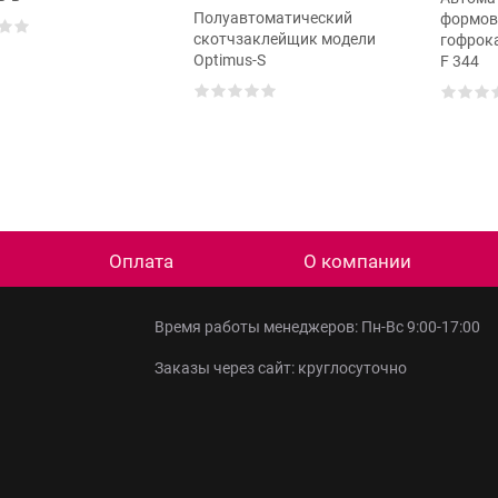
Полуавтоматический
формов
скотчзаклейщик модели
гофрока
Optimus-S
F 344
Оплата
О компании
Время работы менеджеров: Пн-Вс 9:00-17:00
Заказы через сайт: круглосуточно