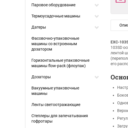
Паровое оборудование
Термоусадочные машины
Опи
Датеры
Фасовочно-упаковочные
EXC-103
машины со встроенным
103SD ос
дозатором
лентой ш
(перепол
Горизонтальные упаковочные
его расп
машины flow-pack (флоупак)
Осно
Дозаторы
Настр
Вакуумные упаковочные
машины
Боко
Однов
Ленты светоотражающие
Верхн
Степлеры для запечатывания
Регул
гофротары
Загру