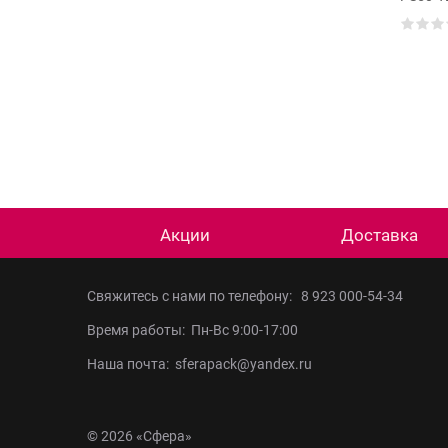
Заклейщик гофрокоробов
XT CRL355
Акции
Доставка
Свяжитесь с нами по телефону:
8 923 000-54-34
Время работы: Пн-Вс 9:00-17:00
Наша почта: sferapack@yandex.ru
© 2026 «Сфера»