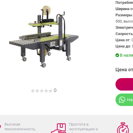
Потребл
Ширина с
Размеры 
500, высо
Электрич
Скорость
Цена от
: 
Цена до
: 
В нал
Цена от
0
На
Высокая
Простота в
технологичность,
эксплуатации и