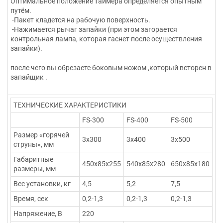
Оптимальное положение таймера определяется опытным
путём.
-Пакет кладется на рабочую поверхность.
-Нажимается рычаг запайки (при этом загорается
контрольная лампа, которая гаснет после осуществления
запайки).
после чего вы обрезаете боковым ножом ,который всторен в
запайщик .
ТЕХНИЧЕСКИЕ ХАРАКТЕРИСТИКИ
FS-300
FS-400
FS-500
Размер «горячей
3х300
3х400
3х500
струны», мм
Габаритные
450х85х255
540х85х280
650х85х180
размеры, мм
Вес установки, кг
4,5
5,2
7,5
Время, сек
0,2-1,3
0,2-1,3
0,2-1,3
Напряжение, В
220